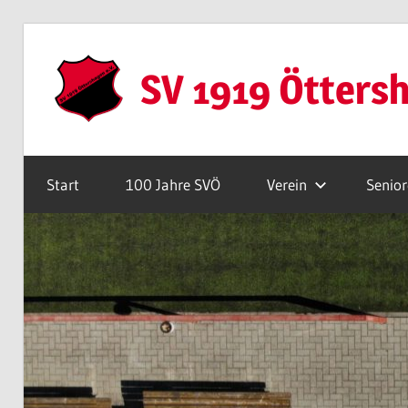
Zum
Inhalt
SV 1919 Ötters
springen
Webseite
Start
100 Jahre SVÖ
Verein
Senio