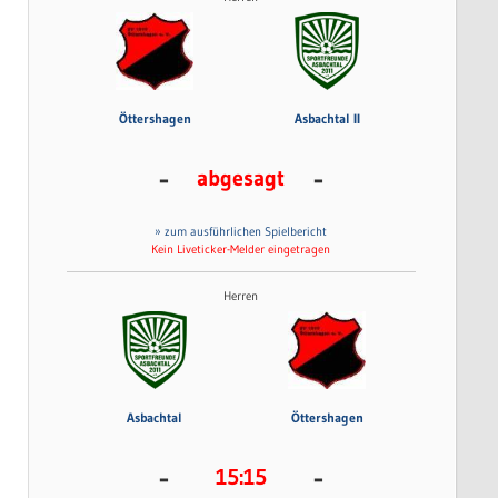
Öttershagen
Asbachtal II
-
-
abgesagt
» zum ausführlichen Spielbericht
Kein Liveticker-Melder eingetragen
Herren
Asbachtal
Öttershagen
-
-
15:15