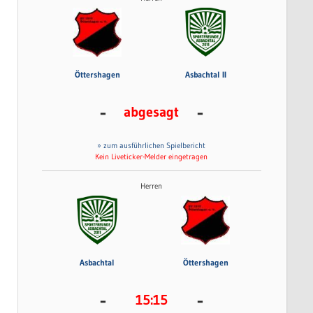
Öttershagen
Asbachtal II
-
-
abgesagt
» zum ausführlichen Spielbericht
Kein Liveticker-Melder eingetragen
Herren
Asbachtal
Öttershagen
-
-
15:15