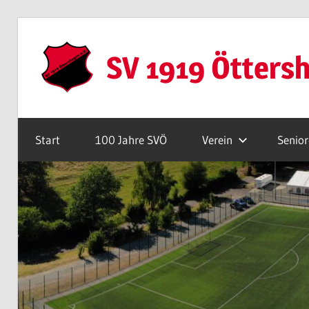
Zum
Inhalt
SV 1919 Ötters
springen
Webseite
Start
100 Jahre SVÖ
Verein
Senio