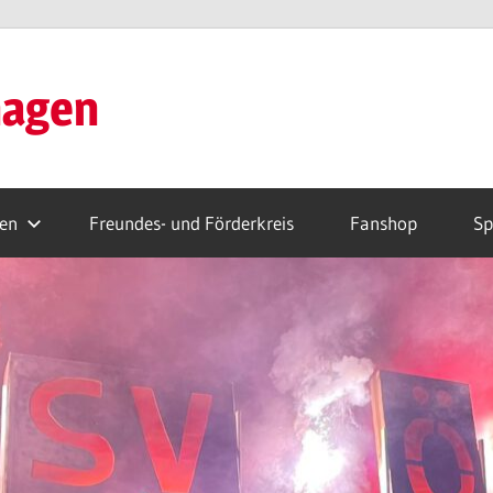
hagen
ren
Freundes- und Förderkreis
Fanshop
Sp