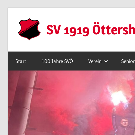
Zum
Inhalt
SV 1919 Ötters
springen
Webseite
Start
100 Jahre SVÖ
Verein
Senio