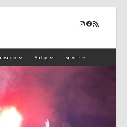
Instagram
Facebook
RSS-Feed
onsoren
Archiv
Service