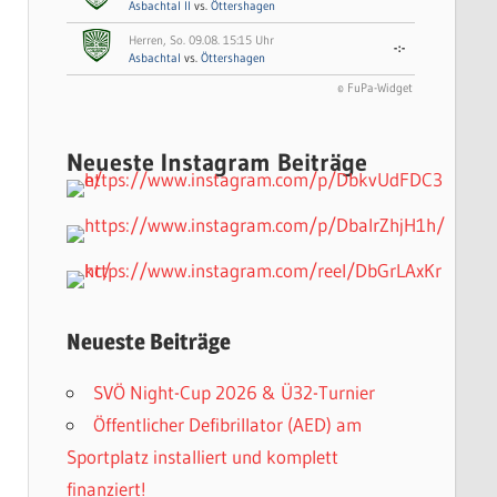
Asbachtal II
vs.
Öttershagen
Herren, So. 09.08. 15:15 Uhr
-:-
Asbachtal
vs.
Öttershagen
© FuPa-Widget
Neueste Instagram Beiträge
Neueste Beiträge
SVÖ Night-Cup 2026 & Ü32-Turnier
Öffentlicher Defibrillator (AED) am
Sportplatz installiert und komplett
finanziert!