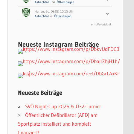
Asbachtal II
vs.
Öttershagen
Herren, So. 09.08. 15:15 Uhr
-:-
Asbachtal
vs.
Öttershagen
© FuPa-Widget
Neueste Instagram Beiträge
Neueste Beiträge
SVÖ Night-Cup 2026 & Ü32-Turnier
Öffentlicher Defibrillator (AED) am
Sportplatz installiert und komplett
finanziert!