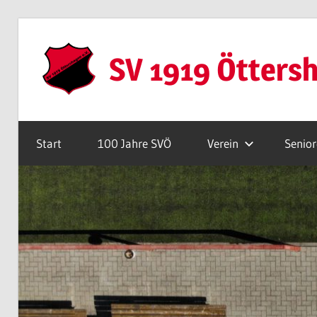
Zum
Inhalt
SV 1919 Ötters
springen
Webseite
Start
100 Jahre SVÖ
Verein
Senio