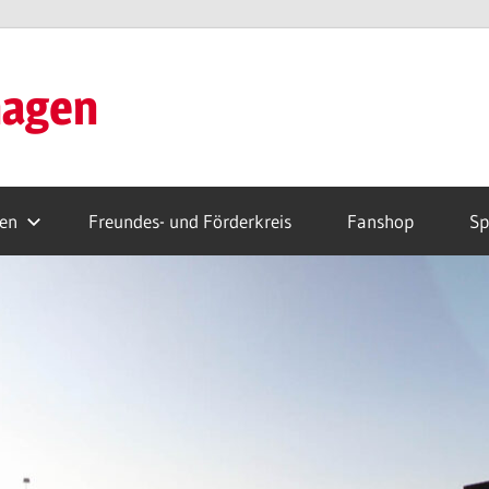
hagen
ren
Freundes- und Förderkreis
Fanshop
Sp