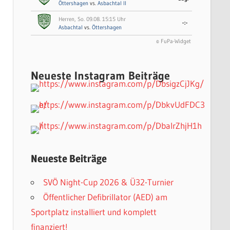
Öttershagen
vs.
Asbachtal II
Herren, So. 09.08. 15:15 Uhr
-:-
Asbachtal
vs.
Öttershagen
© FuPa-Widget
Neueste Instagram Beiträge
Neueste Beiträge
SVÖ Night-Cup 2026 & Ü32-Turnier
Öffentlicher Defibrillator (AED) am
Sportplatz installiert und komplett
finanziert!