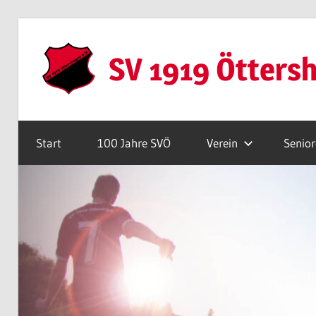
Zum
Inhalt
SV 1919 Ötters
springen
Webseite
Start
100 Jahre SVÖ
Verein
Senio