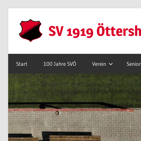
Zum
Inhalt
SV 1919 Ötters
springen
Webseite
Start
100 Jahre SVÖ
Verein
Senio