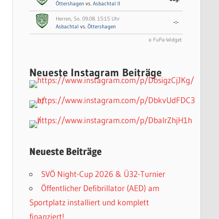
Öttershagen
vs.
Asbachtal II
Herren, So. 09.08. 15:15 Uhr
-:-
Asbachtal
vs.
Öttershagen
© FuPa-Widget
Neueste Instagram Beiträge
Neueste Beiträge
SVÖ Night-Cup 2026 & Ü32-Turnier
Öffentlicher Defibrillator (AED) am
Sportplatz installiert und komplett
finanziert!