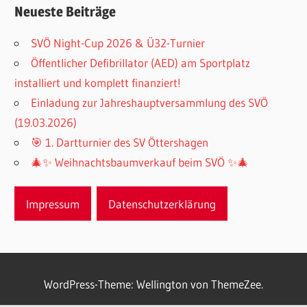
Neueste Beiträge
SVÖ Night-Cup 2026 & Ü32-Turnier
Öffentlicher Defibrillator (AED) am Sportplatz
installiert und komplett finanziert!
Einladung zur Jahreshauptversammlung des SVÖ
(19.03.2026)
🎯 1. Dartturnier des SV Öttershagen
🎄✨ Weihnachtsbaumverkauf beim SVÖ ✨🎄
Impressum
Datenschutzerklärung
WordPress-Theme: Wellington von ThemeZee.