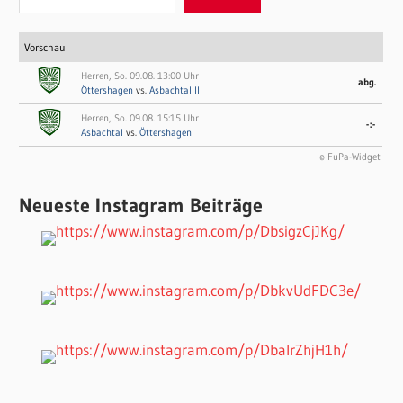
Vorschau
Herren, So. 09.08. 13:00 Uhr
abg.
Öttershagen
vs.
Asbachtal II
Herren, So. 09.08. 15:15 Uhr
-:-
Asbachtal
vs.
Öttershagen
© FuPa-Widget
Neueste Instagram Beiträge