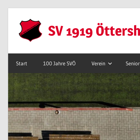
Zum
Inhalt
SV 1919 Ötters
springen
Webseite
Start
100 Jahre SVÖ
Verein
Senio