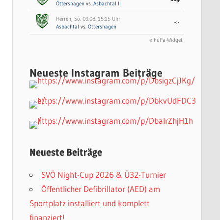
Öttershagen
vs.
Asbachtal II
Herren, So. 09.08. 15:15 Uhr
-:-
Asbachtal
vs.
Öttershagen
© FuPa-Widget
Neueste Instagram Beiträge
Neueste Beiträge
SVÖ Night-Cup 2026 & Ü32-Turnier
Öffentlicher Defibrillator (AED) am
Sportplatz installiert und komplett
finanziert!