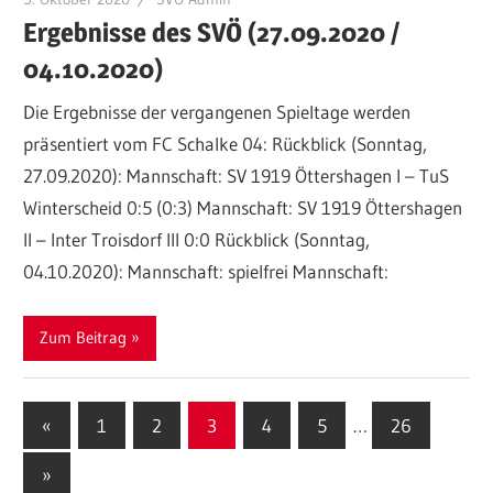
Ergebnisse des SVÖ (27.09.2020 /
04.10.2020)
Die Ergebnisse der vergangenen Spieltage werden
präsentiert vom FC Schalke 04: Rückblick (Sonntag,
27.09.2020): Mannschaft: SV 1919 Öttershagen I – TuS
Winterscheid 0:5 (0:3) Mannschaft: SV 1919 Öttershagen
II – Inter Troisdorf III 0:0 Rückblick (Sonntag,
04.10.2020): Mannschaft: spielfrei Mannschaft:
Zum Beitrag
Seitennummerierung
Vorherige
«
1
2
3
4
5
…
26
Beiträge
der
Nächste
»